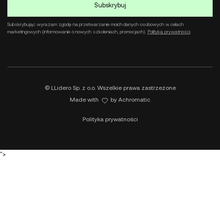
Subskrybując wyrażam zgodę na przetwarzanie moich danych osobowych w celach
marketingowych (informowanie o nowych szkoleniach, promocjach).
Polityką prywatności
.
© LLidero Sp. z o.o. Wszelkie prawa zastrzeżone
Made with
by
Achromatic
Polityka prywatności
">