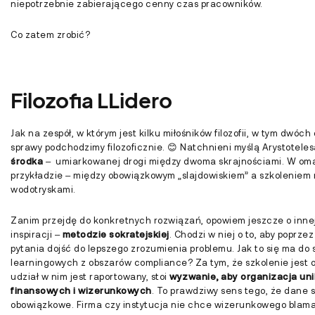
niepotrzebnie zabierającego cenny czas pracowników.
Co zatem zrobić?
Filozofia LLidero
Jak na zespół, w którym jest kilku miłośników filozofii, w tym dwó
sprawy podchodzimy filozoficznie. 😊 Natchnieni myślą Arystotel
środka
– umiarkowanej drogi między dwoma skrajnościami. W o
przykładzie – między obowiązkowym „slajdowiskiem” a szkolenie
wodotryskami.
Zanim przejdę do konkretnych rozwiązań, opowiem jeszcze o innej 
inspiracji –
metodzie sokratejskiej
. Chodzi w niej o to, aby poprz
pytania dojść do lepszego zrozumienia problemu. Jak to się ma do 
learningowych z obszarów compliance? Za tym, że szkolenie jest 
udział w nim jest raportowany, stoi
wyzwanie, aby organizacja uni
finansowych i wizerunkowych
. To prawdziwy sens tego, że dane s
obowiązkowe. Firma czy instytucja nie chce wizerunkowego blama