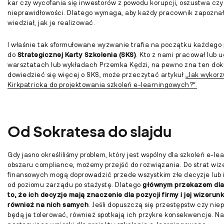
kar czy wycofania się inwestorów z powodu korupcji, oszustwa czy
nieprawidłowości. Dlatego wymaga, aby każdy pracownik zapoznał 
wiedział, jak je realizować.
I właśnie tak sformułowane wyzwanie trafia na początku każdego 
do
Strategicznej Karty Szkolenia (SKS)
. Kto z nami pracował lub 
warsztatach lub wykładach Przemka Kędzi, na pewno zna ten dok
dowiedzieć się więcej o SKS, może przeczytać artykuł
„Jak wykorz
Kirkpatricka do projektowania szkoleń e-learningowych?”.
Od Sokratesa do slajdu
Gdy jasno określiliśmy problem, który jest wspólny dla szkoleń e-l
obszaru compliance, możemy przejść do rozwiązania. Do strat wi
finansowych mogą doprowadzić przede wszystkim złe decyzje lub 
od poziomu zarządu po stażystę. Dlatego
głównym przekazem dla 
to, że ich decyzje mają znaczenie dla pozycji firmy i jej wizeru
również na nich samych
. Jeśli dopuszczą się przestępstw czy nie
będą je tolerować, również spotkają ich przykre konsekwencje. N