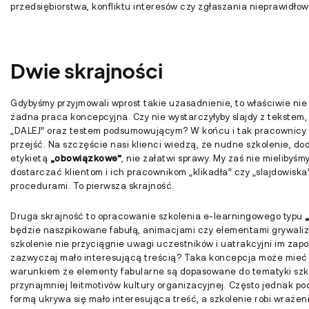
przedsiębiorstwa, konfliktu interesów czy zgłaszania nieprawidło
Dwie skrajności
Gdybyśmy przyjmowali wprost takie uzasadnienie, to właściwie nie
żadna praca koncepcyjna. Czy nie wystarczyłyby slajdy z tekstem,
„DALEJ” oraz testem podsumowującym? W końcu i tak pracownicy m
przejść. Na szczęście nasi klienci wiedzą, że nudne szkolenie, d
etykietą
„obowiązkowe”
,
nie załatwi sprawy. My zaś nie mielibyśm
dostarczać klientom i ich pracownikom „klikadła” czy „slajdowiska
procedurami. To pierwsza skrajność.
Druga skrajność to opracowanie szkolenia e-learningowego typu
będzie naszpikowane fabułą, animacjami czy elementami grywaliza
szkolenie nie przyciągnie uwagi uczestników i uatrakcyjni im zapo
zazwyczaj mało interesującą treścią? Taka koncepcja może mieć 
warunkiem że elementy fabularne są dopasowane do tematyki szko
przynajmniej leitmotivów kultury organizacyjnej. Często jednak 
formą ukrywa się mało interesująca treść, a szkolenie robi wrażeni