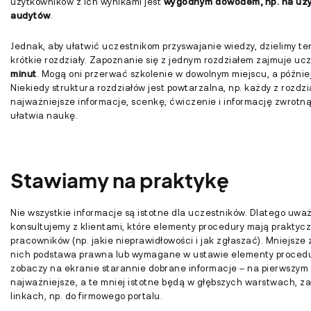
użytkowników z ich wynikami jest
wygodnym dowodem, np. na uży
audytów
.
Jednak, aby ułatwić uczestnikom przyswajanie wiedzy, dzielimy ten
krótkie rozdziały. Zapoznanie się z jednym rozdziałem zajmuje uc
minut
. Mogą oni przerwać szkolenie w dowolnym miejscu, a później
Niekiedy struktura rozdziałów jest powtarzalna, np. każdy z rozdz
najważniejsze informacje, scenkę, ćwiczenie i informację zwrotną
ułatwia naukę.
Stawiamy na praktykę
Nie wszystkie informacje są istotne dla uczestników. Dlatego uwa
konsultujemy z klientami, które elementy procedury mają praktyc
pracowników (np. jakie nieprawidłowości i jak zgłaszać). Mniejsze
nich podstawa prawna lub wymagane w ustawie elementy procedu
zobaczy na ekranie starannie dobrane informacje – na pierwszym 
najważniejsze, a te mniej istotne będą w głębszych warstwach, z
linkach, np. do firmowego portalu.