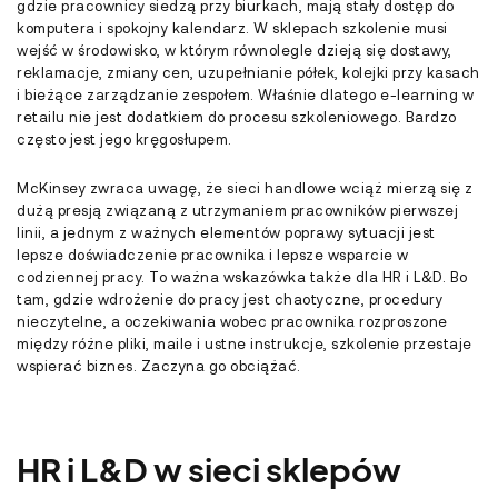
gdzie pracownicy siedzą przy biurkach, mają stały dostęp do
komputera i spokojny kalendarz. W sklepach szkolenie musi
wejść w środowisko, w którym równolegle dzieją się dostawy,
reklamacje, zmiany cen, uzupełnianie półek, kolejki przy kasach
i bieżące zarządzanie zespołem. Właśnie dlatego e-learning w
retailu nie jest dodatkiem do procesu szkoleniowego. Bardzo
często jest jego kręgosłupem.
McKinsey zwraca uwagę, że sieci handlowe wciąż mierzą się z
dużą presją związaną z utrzymaniem pracowników pierwszej
linii, a jednym z ważnych elementów poprawy sytuacji jest
lepsze doświadczenie pracownika i lepsze wsparcie w
codziennej pracy. To ważna wskazówka także dla HR i L&D. Bo
tam, gdzie wdrożenie do pracy jest chaotyczne, procedury
nieczytelne, a oczekiwania wobec pracownika rozproszone
między różne pliki, maile i ustne instrukcje, szkolenie przestaje
wspierać biznes. Zaczyna go obciążać.
HR i L&D w sieci sklepów