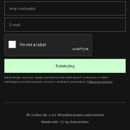
Subskrybując wyrażam zgodę na przetwarzanie moich danych osobowych w celach
marketingowych (informowanie o nowych szkoleniach, promocjach).
Polityką prywatności
.
© LLidero Sp. z o.o. Wszelkie prawa zastrzeżone
Made with
by
Achromatic