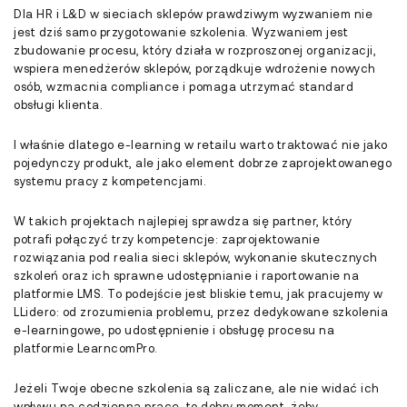
Dla HR i L&D w sieciach sklepów prawdziwym wyzwaniem nie
jest dziś samo przygotowanie szkolenia. Wyzwaniem jest
zbudowanie procesu, który działa w rozproszonej organizacji,
wspiera menedżerów sklepów, porządkuje wdrożenie nowych
osób, wzmacnia compliance i pomaga utrzymać standard
obsługi klienta.
I właśnie dlatego e-learning w retailu warto traktować nie jako
pojedynczy produkt, ale jako element dobrze zaprojektowanego
systemu pracy z kompetencjami.
W takich projektach najlepiej sprawdza się partner, który
potrafi połączyć trzy kompetencje: zaprojektowanie
rozwiązania pod realia sieci sklepów, wykonanie skutecznych
szkoleń oraz ich sprawne udostępnianie i raportowanie na
platformie LMS. To podejście jest bliskie temu, jak pracujemy w
LLidero: od zrozumienia problemu, przez dedykowane szkolenia
e-learningowe, po udostępnienie i obsługę procesu na
platformie LearncomPro.
Jeżeli Twoje obecne szkolenia są zaliczane, ale nie widać ich
wpływu na codzienną pracę, to dobry moment, żeby