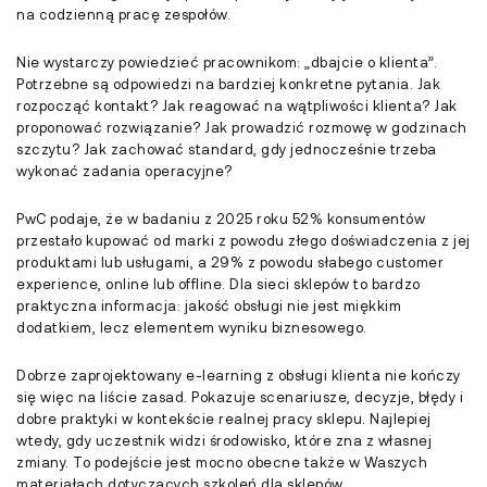
na codzienną pracę zespołów.
Nie wystarczy powiedzieć pracownikom: „dbajcie o klienta”.
Potrzebne są odpowiedzi na bardziej konkretne pytania. Jak
rozpocząć kontakt? Jak reagować na wątpliwości klienta? Jak
proponować rozwiązanie? Jak prowadzić rozmowę w godzinach
szczytu? Jak zachować standard, gdy jednocześnie trzeba
wykonać zadania operacyjne?
PwC podaje, że w badaniu z 2025 roku 52% konsumentów
przestało kupować od marki z powodu złego doświadczenia z jej
produktami lub usługami, a 29% z powodu słabego customer
experience, online lub offline. Dla sieci sklepów to bardzo
praktyczna informacja: jakość obsługi nie jest miękkim
dodatkiem, lecz elementem wyniku biznesowego.
Dobrze zaprojektowany e-learning z obsługi klienta nie kończy
się więc na liście zasad. Pokazuje scenariusze, decyzje, błędy i
dobre praktyki w kontekście realnej pracy sklepu. Najlepiej
wtedy, gdy uczestnik widzi środowisko, które zna z własnej
zmiany. To podejście jest mocno obecne także w Waszych
materiałach dotyczących szkoleń dla sklepów.