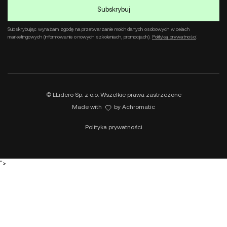
Subskrybując wyrażam zgodę na przetwarzanie moich danych osobowych w celach
marketingowych (informowanie o nowych szkoleniach, promocjach).
Polityką prywatności
.
© LLidero Sp. z o.o. Wszelkie prawa zastrzeżone
Made with
by
Achromatic
Polityka prywatności
">