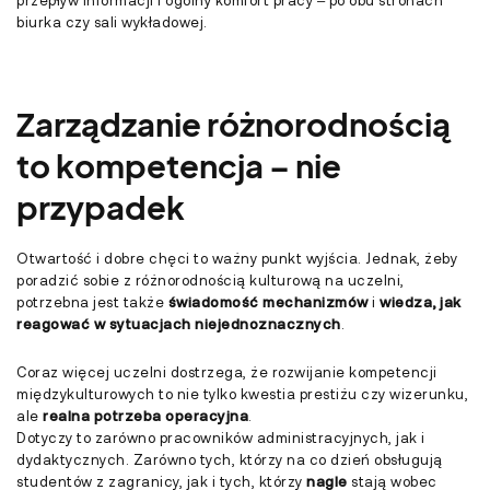
przepływ informacji i ogólny komfort pracy – po obu stronach
biurka czy sali wykładowej.
Zarządzanie różnorodnością
to kompetencja – nie
przypadek
Otwartość i dobre chęci to ważny punkt wyjścia. Jednak, żeby
poradzić sobie z różnorodnością kulturową na uczelni,
potrzebna jest także
świadomość mechanizmów
i
wiedza, jak
reagować w sytuacjach niejednoznacznych
.
Coraz więcej uczelni dostrzega, że rozwijanie kompetencji
międzykulturowych to nie tylko kwestia prestiżu czy wizerunku,
ale
realna potrzeba operacyjna
.
Dotyczy to zarówno pracowników administracyjnych, jak i
dydaktycznych. Zarówno tych, którzy na co dzień obsługują
studentów z zagranicy, jak i tych, którzy
nagle
stają wobec