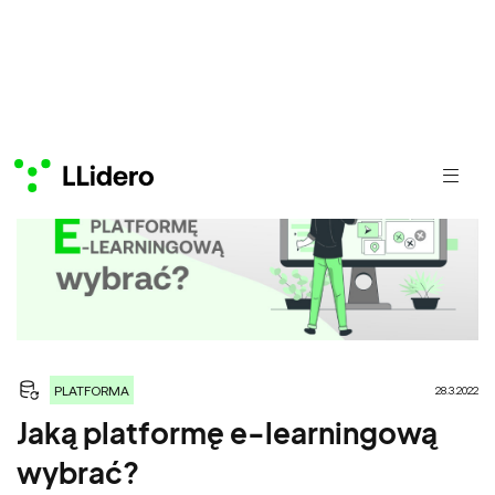
PLATFORMA
28.3.2022
Jaką platformę e-learningową
wybrać?