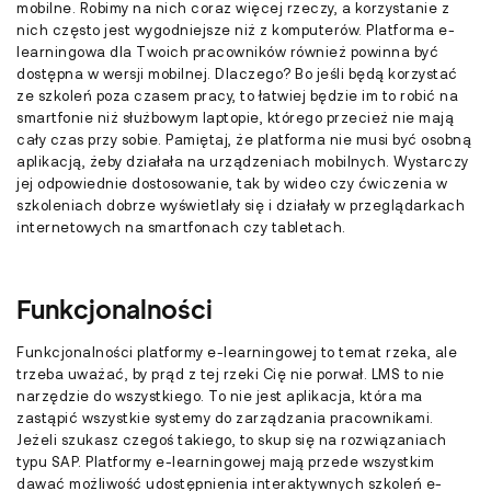
mobilne. Robimy na nich coraz więcej rzeczy, a korzystanie z
nich często jest wygodniejsze niż z komputerów. Platforma e-
learningowa dla Twoich pracowników również powinna być
dostępna w wersji mobilnej. Dlaczego? Bo jeśli będą korzystać
ze szkoleń poza czasem pracy, to łatwiej będzie im to robić na
smartfonie niż służbowym laptopie, którego przecież nie mają
cały czas przy sobie. Pamiętaj, że platforma nie musi być osobną
aplikacją, żeby działała na urządzeniach mobilnych. Wystarczy
jej odpowiednie dostosowanie, tak by wideo czy ćwiczenia w
szkoleniach dobrze wyświetlały się i działały w przeglądarkach
internetowych na smartfonach czy tabletach.
Funkcjonalności
Funkcjonalności platformy e-learningowej to temat rzeka, ale
trzeba uważać, by prąd z tej rzeki Cię nie porwał. LMS to nie
narzędzie do wszystkiego. To nie jest aplikacja, która ma
zastąpić wszystkie systemy do zarządzania pracownikami.
Jeżeli szukasz czegoś takiego, to skup się na rozwiązaniach
typu SAP. Platformy e-learningowej mają przede wszystkim
dawać możliwość udostępnienia interaktywnych szkoleń e-