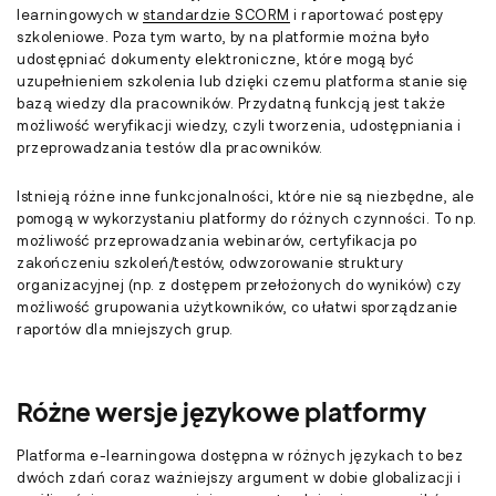
learningowych w
standardzie SCORM
i raportować postępy
szkoleniowe. Poza tym warto, by na platformie można było
udostępniać dokumenty elektroniczne, które mogą być
uzupełnieniem szkolenia lub dzięki czemu platforma stanie się
bazą wiedzy dla pracowników. Przydatną funkcją jest także
możliwość weryfikacji wiedzy, czyli tworzenia, udostępniania i
przeprowadzania testów dla pracowników.
Istnieją różne inne funkcjonalności, które nie są niezbędne, ale
pomogą w wykorzystaniu platformy do różnych czynności. To np.
możliwość przeprowadzania webinarów, certyfikacja po
zakończeniu szkoleń/testów, odwzorowanie struktury
organizacyjnej (np. z dostępem przełożonych do wyników) czy
możliwość grupowania użytkowników, co ułatwi sporządzanie
raportów dla mniejszych grup.
Różne wersje językowe platformy
Platforma e-learningowa dostępna w różnych językach to bez
dwóch zdań coraz ważniejszy argument w dobie globalizacji i