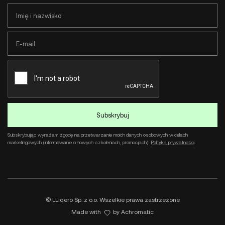
Subskrybując wyrażam zgodę na przetwarzanie moich danych osobowych w celach
marketingowych (informowanie o nowych szkoleniach, promocjach).
Polityką prywatności
.
© LLidero Sp. z o.o. Wszelkie prawa zastrzeżone
Made with
by
Achromatic