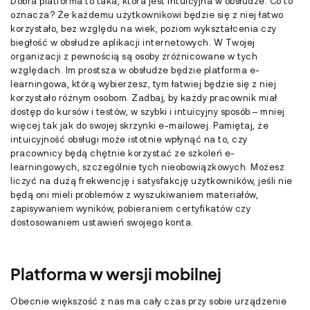
Dobra platforma to taka, która jest intuicyjna w obsłudze. Co to
oznacza? Że każdemu użytkownikowi będzie się z niej łatwo
korzystało, bez względu na wiek, poziom wykształcenia czy
biegłość w obsłudze aplikacji internetowych. W Twojej
organizacji z pewnością są osoby zróżnicowane w tych
względach. Im prostsza w obsłudze będzie platforma e-
learningowa, którą wybierzesz, tym łatwiej będzie się z niej
korzystało różnym osobom. Zadbaj, by każdy pracownik miał
dostęp do kursów i testów, w szybki i intuicyjny sposób – mniej
więcej tak jak do swojej skrzynki e-mailowej. Pamiętaj, że
intuicyjność obsługi może istotnie wpłynąć na to, czy
pracownicy będą chętnie korzystać ze szkoleń e-
learningowych, szczególnie tych nieobowiązkowych. Możesz
liczyć na dużą frekwencję i satysfakcję użytkowników, jeśli nie
będą oni mieli problemów z wyszukiwaniem materiałów,
zapisywaniem wyników, pobieraniem certyfikatów czy
dostosowaniem ustawień swojego konta.
Platforma w wersji mobilnej
Obecnie większość z nas ma cały czas przy sobie urządzenie