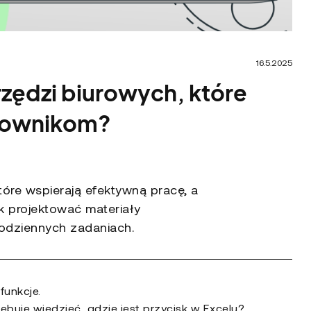
16.5.2025
rzędzi biurowych, które
cownikom?
óre wspierają efektywną pracę, a
ak projektować materiały
odziennych zadaniach.
funkcje.
buje wiedzieć, gdzie jest przycisk w Excelu?