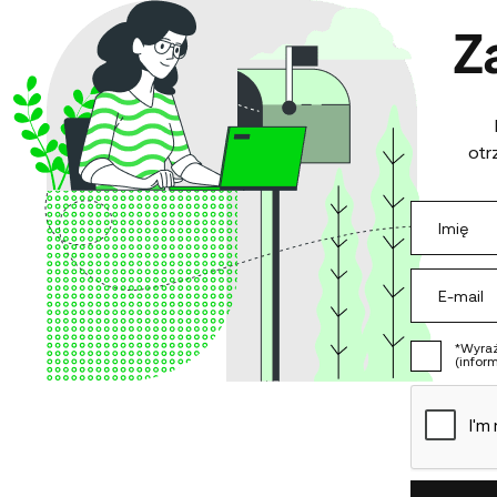
Z
otr
*Wyraż
(infor