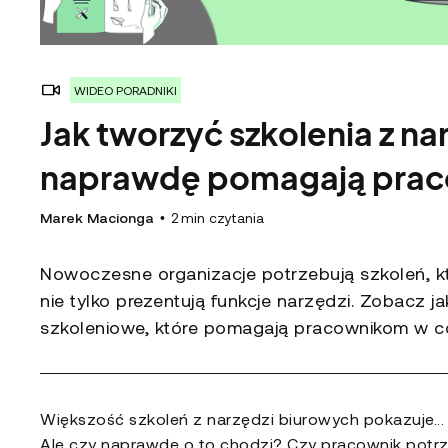
WIDEO PORADNIKI
Jak tworzyć szkolenia z na
naprawdę pomagają pra
Marek Macionga
•
2
min czytania
Nowoczesne organizacje potrzebują szkoleń, kt
nie tylko prezentują funkcje narzędzi. Zobacz j
szkoleniowe, które pomagają pracownikom w c
Większość szkoleń z narzędzi biurowych pokazuje... 
Ale czy naprawdę o to chodzi? Czy pracownik potrze