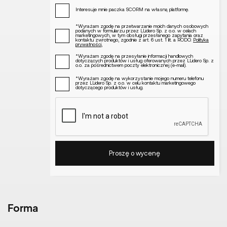
Interesuje mnie paczka SCORM na własną platformę.
*Wyrażam zgodę na przetwarzanie moich danych osobowych
podanych w formularzu przez LLidero Sp. z o.o. w celach
marketingowych, w tym obsługi przesłanego zapytania oraz
kontaktu zwrotnego, zgodnie z art. 6 ust. 1 lit. a RODO.
Polityka
prywatności
,
*Wyrażam zgodę na przesyłanie informacji handlowych
dotyczących produktów i usług oferowanych przez LLidero Sp. z
o.o. za pośrednictwem poczty elektronicznej (e-mail).
*Wyrażam zgodę na wykorzystanie mojego numeru telefonu
przez LLidero Sp. z o.o. w celu kontaktu marketingowego
dotyczącego produktów i usług.
Forma