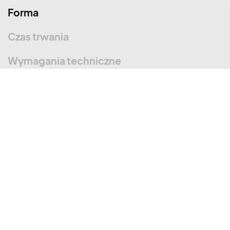
Forma
Czas trwania
Wymagania techniczne
Szkolenie z cyberbezpieczeństwa składa się z jednego modułu
podzielonego na 12 bloków tematycznych. Każdy blok zawiera:
wideo z trenerem,
animacje,
ćwiczenia na rozpoznawanie zagrożenia
cyberbezpieczeństwa,
zasady zachowania bezpieczeństwa.