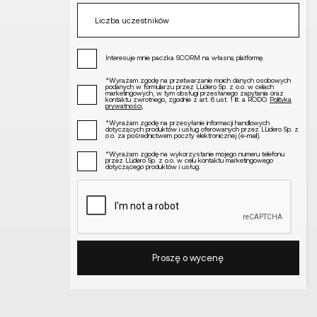
Interesuje mnie paczka SCORM na własną platformę.
*Wyrażam zgodę na przetwarzanie moich danych osobowych
podanych w formularzu przez LLidero Sp. z o.o. w celach
marketingowych, w tym obsługi przesłanego zapytania oraz
kontaktu zwrotnego, zgodnie z art. 6 ust. 1 lit. a RODO.
Polityka
prywatności
,
*Wyrażam zgodę na przesyłanie informacji handlowych
dotyczących produktów i usług oferowanych przez LLidero Sp. z
o.o. za pośrednictwem poczty elektronicznej (e-mail).
*Wyrażam zgodę na wykorzystanie mojego numeru telefonu
przez LLidero Sp. z o.o. w celu kontaktu marketingowego
dotyczącego produktów i usług.