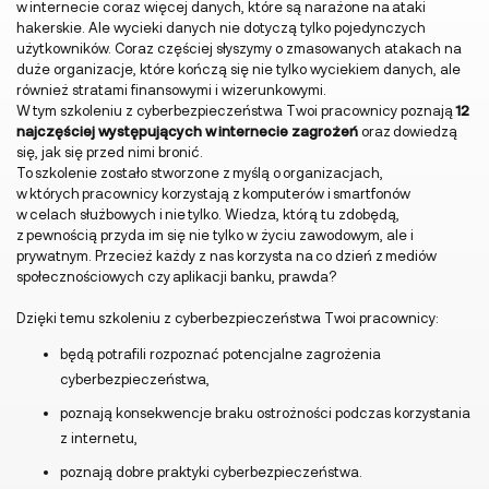
w internecie coraz więcej danych, które są narażone na ataki
hakerskie. Ale wycieki danych nie dotyczą tylko pojedynczych
użytkowników. Coraz częściej słyszymy o zmasowanych atakach na
duże organizacje, które kończą się nie tylko wyciekiem danych, ale
również stratami finansowymi i wizerunkowymi.
W tym szkoleniu z cyberbezpieczeństwa Twoi pracownicy poznają
12
najczęściej występujących w internecie zagrożeń
oraz dowiedzą
się, jak się przed nimi bronić.
To szkolenie zostało stworzone z myślą o organizacjach,
w których pracownicy korzystają z komputerów i smartfonów
w celach służbowych i nie tylko. Wiedza, którą tu zdobędą,
z pewnością przyda im się nie tylko w życiu zawodowym, ale i
prywatnym. Przecież każdy z nas korzysta na co dzień z mediów
społecznościowych czy aplikacji banku, prawda?
Dzięki temu szkoleniu z cyberbezpieczeństwa Twoi pracownicy:
będą potrafili rozpoznać potencjalne zagrożenia
cyberbezpieczeństwa,
poznają konsekwencje braku ostrożności podczas korzystania
z internetu,
poznają dobre praktyki cyberbezpieczeństwa.