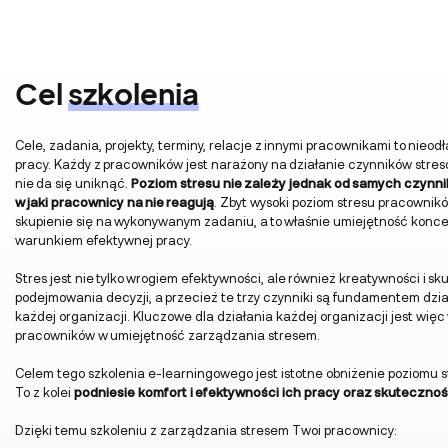
Cel
szkolenia
Cele, zadania, projekty, terminy, relacje z innymi pracownikami to nieo
pracy. Każdy z pracowników jest narażony na działanie czynników stre
nie da się uniknąć.
Poziom stresu nie zależy jednak od samych czynnik
w jaki pracownicy na nie reagują
. Zbyt wysoki poziom stresu pracownik
skupienie się na wykonywanym zadaniu, a to właśnie umiejętność konce
warunkiem efektywnej pracy.
Stres jest nie tylko wrogiem efektywności, ale również kreatywności i s
podejmowania decyzji, a przecież te trzy czynniki są fundamentem dział
każdej organizacji. Kluczowe dla działania każdej organizacji jest wię
pracowników w umiejętność zarządzania stresem.
Celem tego szkolenia e-learningowego jest istotne obniżenie poziomu 
To z kolei
podniesie komfort i efektywności ich pracy oraz skutecznoś
Dzięki temu szkoleniu z zarządzania stresem Twoi pracownicy: