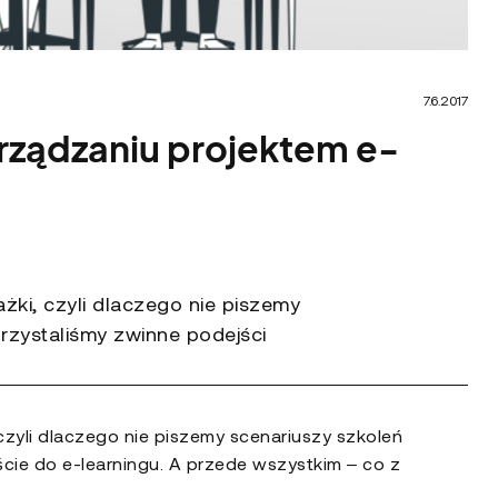
7.6.2017
arządzaniu projektem e-
żki, czyli dlaczego nie piszemy
orzystaliśmy zwinne podejści
czyli dlaczego nie piszemy scenariuszy szkoleń
ście do e-learningu. A przede wszystkim – co z