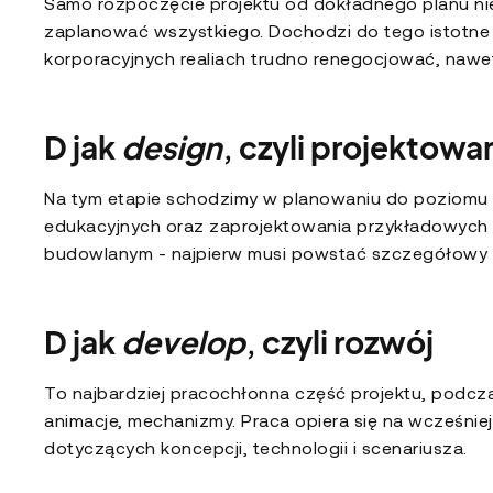
Samo rozpoczęcie projektu od dokładnego planu nie
zaplanować wszystkiego. Dochodzi do tego istotne ry
korporacyjnych realiach trudno renegocjować, nawe
D jak
design
, czyli projektowa
Na tym etapie schodzimy w planowaniu do poziomu p
edukacyjnych oraz zaprojektowania przykładowych e
budowlanym - najpierw musi powstać szczegółowy pr
D jak
develop
, czyli rozwój
To najbardziej pracochłonna część projektu, podczas 
animacje, mechanizmy. Praca opiera się na wcześni
dotyczących koncepcji, technologii i scenariusza.