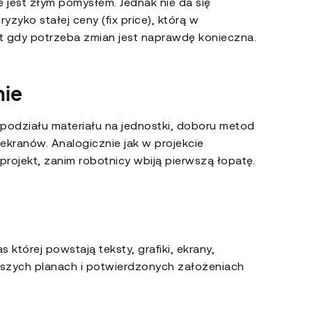
 jest złym pomysłem. Jednak nie da się
zyko stałej ceny (fix price), którą w
t gdy potrzeba zmian jest naprawdę konieczna.
nie
odziału materiału na jednostki, doboru metod
kranów. Analogicznie jak w projekcie
ojekt, zanim robotnicy wbiją pierwszą łopatę.
której powstają teksty, grafiki, ekrany,
ejszych planach i potwierdzonych założeniach